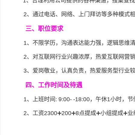
1、
合理利用公司提供的各种渠道，搜集查
2
、通过电话、网络、上门拜访等多种模式
三、职位要求
1
、不限学历，沟通表达能力强，逻辑思维
2
、对互联网行业兴趣浓厚，热爱互联网营
3
、爱岗敬业，认真负责，热爱服务型行业
四、工作时间及待遇
1
、上班时间
: 9:00- -18:00
，午休
1
小时，节
2
、工资
2300➕200➕8
点提成
➕
小组提成
➕
业